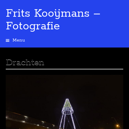
Frits Kooijmans –
Fotografie
Menu
Spring
naar
de
Drachten
inhoud