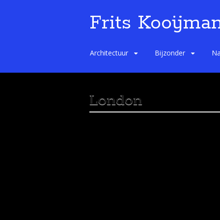
Frits Kooijman
Spring
Architectuur
Bijzonder
Na
naar
de
inhoud
London