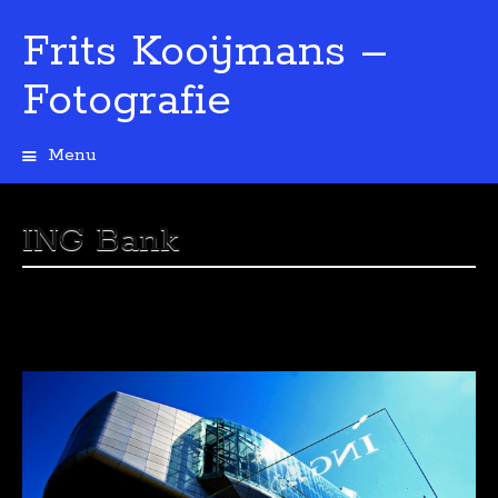
Frits Kooijmans –
Fotografie
Menu
Spring
naar
de
ING Bank
inhoud