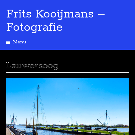
Frits Kooijmans –
Fotografie
Menu
Spring
naar
de
Lauwersoog
inhoud