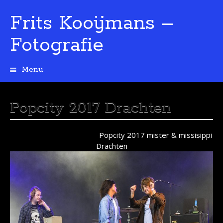
Frits Kooijmans –
Fotografie
Menu
Spring
naar
de
Popcity 2017 Drachten
inhoud
Popcity 2017 mister & missisippi
Drachten