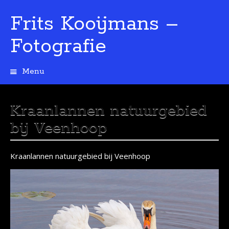
Frits Kooijmans –
Fotografie
Menu
Spring
naar
de
Kraanlannen natuurgebied
inhoud
bij Veenhoop
Kraanlannen natuurgebied bij Veenhoop