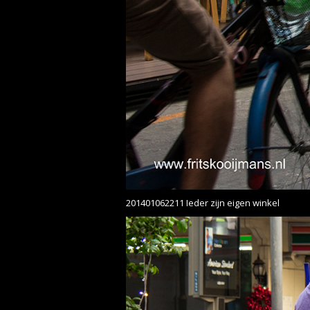
201401062211 Ieder zijn eigen winkel